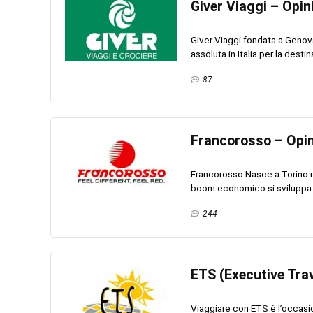
Giver Viaggi – Opin
Giver Viaggi fondata a Genova
assoluta in Italia per la desti
87
Francorosso – Opin
Francorosso Nasce a Torino n
boom economico si sviluppa of
244
ETS (Executive Trav
Viaggiare con ETS è l’occasio