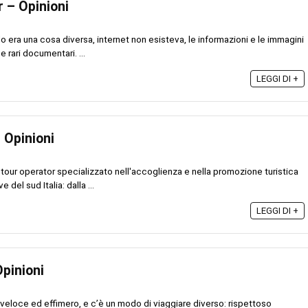
r – Opinioni
o era una cosa diversa, internet non esisteva, le informazioni e le immagini
 rari documentari. ...
LEGGI DI +
 Opinioni
tour operator specializzato nell'accoglienza e nella promozione turistica
 del sud Italia: dalla ...
LEGGI DI +
Opinioni
veloce ed effimero, e c’è un modo di viaggiare diverso: rispettoso