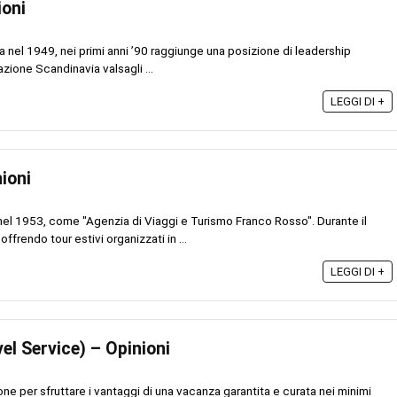
ioni
 nel 1949, nei primi anni ’90 raggiunge una posizione di leadership
nazione Scandinavia valsagli ...
LEGGI DI +
ioni
el 1953, come "Agenzia di Viaggi e Turismo Franco Rosso". Durante il
frendo tour estivi organizzati in ...
LEGGI DI +
el Service) – Opinioni
ne per sfruttare i vantaggi di una vacanza garantita e curata nei minimi