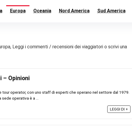
a
Europa
Oceania
Nord America
Sud America
Europa, Leggi i commenti / recensioni dei viaggiatori o scrivi una
 – Opinioni
e tour operator, con uno staff di esperti che operano nel settore dal 1979.
 sede operativa è a ...
LEGGI DI +