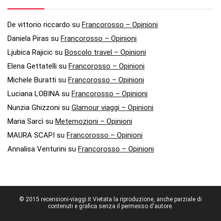
De vittorio riccardo
su
Francorosso – Opinioni
Daniela Piras
su
Francorosso – Opinioni
Ljubica Rajicic
su
Boscolo travel – Opinioni
Elena Gettatelli
su
Francorosso – Opinioni
Michele Buratti
su
Francorosso – Opinioni
Luciana LOBINA
su
Francorosso – Opinioni
Nunzia Ghizzoni
su
Glamour viaggi – Opinioni
Maria Sarcì
su
Metemozioni – Opinioni
MAURA SCAPI
su
Francorosso – Opinioni
Annalisa Venturini
su
Francorosso – Opinioni
© 2015 recensioni-viaggi.it Vietata la riproduzione, anche parziale di
contenuti e grafica senza il permesso d'autore.