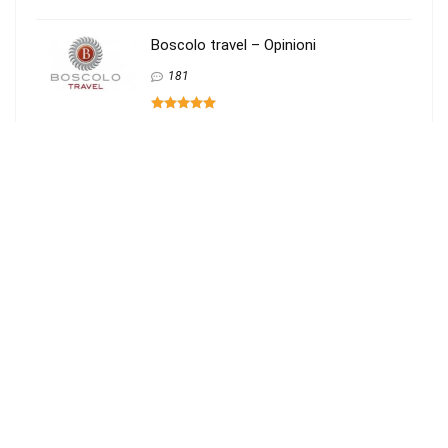
Boscolo travel – Opinioni
181
Viaggindia – Opinioni
87
Ultimi Commenti
De vittorio riccardo
su
Francorosso – Opinioni
Daniela Piras
su
Francorosso – Opinioni
Ljubica Rajicic
su
Boscolo travel – Opinioni
Elena Gettatelli
su
Francorosso – Opinioni