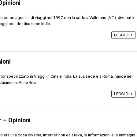
Opinioni
o come agenzia di viaggi nel 1997 con la sede a Vallerano (VT), divenuto
aggi con destinazione India ...
LEGGI DI +
ioni
r specilizzato in Viaggi in Cina e India. La sua sede è a Roma, nasce nel
sinelli e Anna Rita ...
LEGGI DI +
r – Opinioni
o era una cosa diversa, internet non esisteva, le informazioni e le immagini