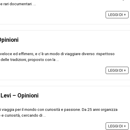
 rari documentari. ...
LEGGI DI +
Opinioni
veloce ed effimero, e c’è un modo di viaggiare diverso: rispettoso
delle tradizioni, proposto con la ...
LEGGI DI +
 Levi – Opinioni
vi viaggia per il mondo con curiosità e passione. Da 25 anni organizza
e curiosità, cercando di ...
LEGGI DI +