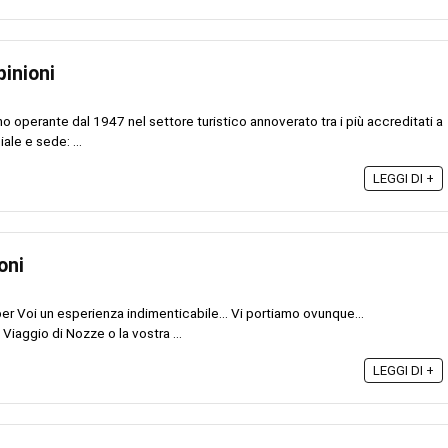
pinioni
no operante dal 1947 nel settore turistico annoverato tra i più accreditati a
ale e sede: ...
LEGGI DI +
oni
er Voi un esperienza indimenticabile... Vi portiamo ovunque...
 Viaggio di Nozze o la vostra ...
LEGGI DI +